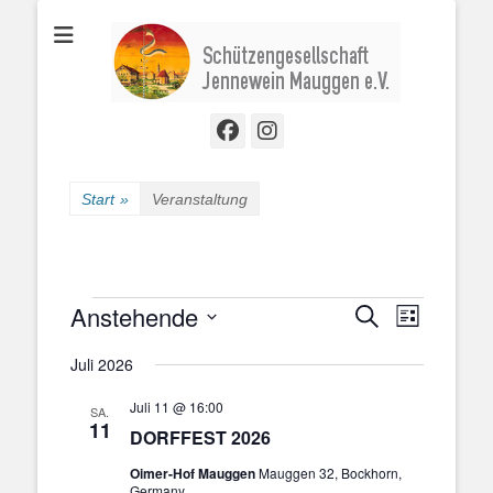
Schützengesellschaft Jennewein Mauggen e. V.
Jennewein
Mauggen e. V.
Facebook
Instagram
Start
»
Veranstaltung
Veranstaltungen
Anstehende
Veranstal
Veranstaltung
Suche
Liste
Ansichten
Suche
Datum
Navigatio
Juli 2026
und
wählen.
Ansichten,
Juli 11 @ 16:00
SA.
Navigation
11
DORFFEST 2026
Oimer-Hof Mauggen
Mauggen 32, Bockhorn,
Germany