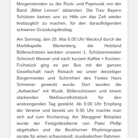
Morgenstunden zu der Rock- und Popmusik von der
Band „Bitter Lemon“ abtanzten. Die Treu Bayern
Schützen kamen uns zu Hilfe um das Zelt wieder
festtauglich zu machen, für den darauffolgenden
schweren Gründungsfesttag.
Am Sonntag, den 25. Mai 6.00 Uhr Weckruf durch die
Marktkapelle Wartenberg, die Holzland
Böllerschützen weckten unseren 1. Schützenmeister
Schorsch Mesner und nach kurzem Kaffee + Kuchen-
Frühstück ging es per Bus mit der ganzen
Gesellschaft nach Reisach wo unser derzeitiger
Bürgermeister und Schirmherr des Festes Hans
Schreiner geweckt wurde. Dort wurden die
„Aufwecker“ mit Musik, Böllerschüssen und einem
stärkenden Weißwurstfrühstück für den
anstrengenden Tag gestärkt. Ab 8.00 Uhr Empfang
der Vereine und bereits um 9.30 Uhr machte man
sich auf zum Kirchenzug. Am Mauggner Bolzplatz
wurde der Festgottesdienst von Pater Phillip
abgehalten und die Bockhorner Rhytmixgruppe
sorgte für einen schwungvoll, musikalischen Rahmen.