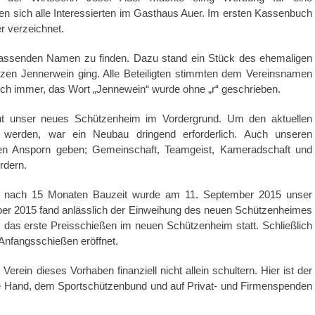
 sich alle Interessierten im Gasthaus Auer. Im ersten Kassenbuch
r verzeichnet.
 passenden Namen zu finden. Dazu stand ein Stück des ehemaligen
zen Jennerwein ging. Alle Beteiligten stimmten dem Vereinsnamen
h immer, das Wort „Jennewein“ wurde ohne „r“ geschrieben.
eht unser neues Schützenheim im Vordergrund. Um den aktuellen
 werden, war ein Neubau dringend erforderlich. Auch unseren
den Ansporn geben; Gemeinschaft, Teamgeist, Kameradschaft und
rdern.
d nach 15 Monaten Bauzeit wurde am 11. September 2015 unser
ber 2015 fand anlässlich der Einweihung des neuen Schützenheimes
das erste Preisschießen im neuen Schützenheim statt. Schließlich
nfangsschießen eröffnet.
 Verein dieses Vorhaben finanziell nicht allein schultern. Hier ist der
iche Hand, dem Sportschützenbund und auf Privat- und Firmenspenden