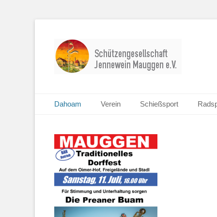
Schützengesellschaft Jennewein Mauggen e. V.
Jennewein Maugge
Primäres Menü
Zum
Dahoam
Verein
Schießsport
Radsp
Inhalt
springen